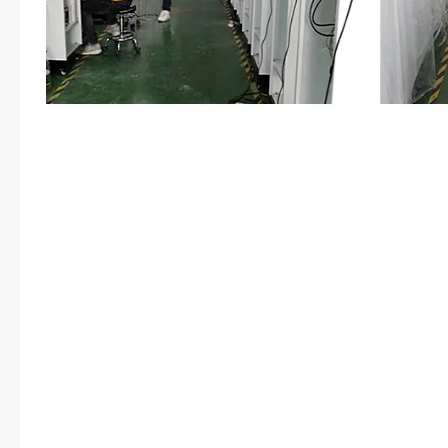
听见旁边有人低低讲话的声音。声
是可以放低了声音在打因斯特的语
过去，就看见在窗户边，傅锦书正
书在讲完因斯特之后，便把因斯特
见谭暮白在看着他，迷迷糊糊的
了？”傅锦书走过来，给她从床头
去。谭暮白起身，坐在床头。傅锦