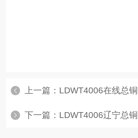
书看着她微笑的模样，想要伸手替
耳后，但是刚一抬手，就觉得这
作，不适合做出来。便把手给收回
点异动，保持平静的开口
上一篇：
LDWT4006在线总
下一篇：
LDWT4006辽宁总