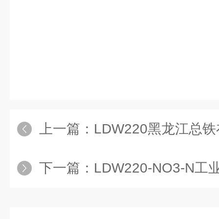
励腾这样一说，让安心还觉得有
道：“也好，让励腾顺路把你捎回
坐车也是麻烦。”谭暮白也点点头，
上一篇：
LDW220黑龙江总
下一篇：
LDW220-NO3-