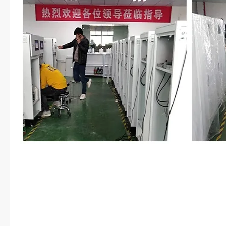
入在避开我接因斯特的时候跟我打
暮白这样解释，忍不住有些憧憬：
公。”谭暮白微笑：“嗯。”安心