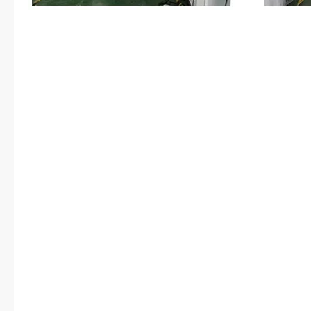
商“我陪您过去吧。”谭暮白随便顺
要去心脑科。巧的是，刚打开病房
拎着保温盒跟大包小包要敲门。谭
婆婆，惊讶了一下：“因斯坦。”
去？”卫琴看着谭暮白穿好的外套
抿唇，开口：“我出去走走。”卫琴
步不合适，等到九点多我跟你去散
躺着，听话。”婆婆这样认真，谭暮
长办公室里面。傅锦书抿直了唇瓣