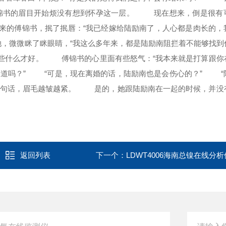
锦书的眉目开始烦没有想到怀孕这一层。 现在想来，倒是很有
来的傅锦书，抿了抿唇：“我已经嫁给陆励南了，人心都是肉长的，
她，微微眯了眯眼睛，“我这么多年来，都是陆励南阻拦着不能够找到
些什么才好。 傅锦书的心里面有些怒气：“我本来就是打算跟你
知道吗？” “可是，现在离婚的话，陆励南也是会伤心的？” “
这句话，眉毛越皱越紧。 是的，她跟陆励南在一起的时候，并没
返回列表
下一个：
LDWT4006海南总镍在线分析