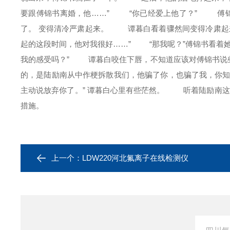
要跟傅锦书离婚，他……” “你已经爱上他了？” 傅
了。 变得清冷严肃起来。 谭暮白看着骤然间变得冷肃起
起的这段时间，他对我很好……” “那我呢？”傅锦书看着
我的感受吗？” 谭暮白咬住下唇，不知道应该对傅锦书说
的，是陆励南从中作梗拆散我们，他骗了你，也骗了我，你
主动说放弃你了。” 谭暮白心里有些茫然。 听着陆励南
措施。
上一个：
LDW220河北氟离子在线检测仪