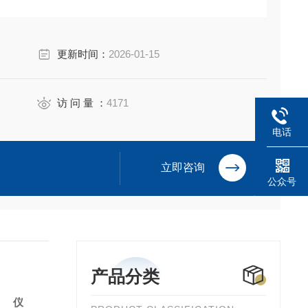
取样泵的过滤网；每六个月清洗次定量管或选择更换次
解池；每年更换次预处理装置中的过滤模块。
更新时间：
2026-01-15
访 问 量 ：
4171
电话
立即咨询
公众号
产品分类
测仪