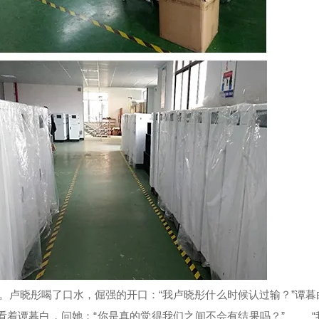
她。卢晓彤喝了口水，倔强的开口：“我卢晓彤什么时候认过输？”
谭暮
着谭暮白，问她：“你是真的觉得我们之间不会有结果吗？” “