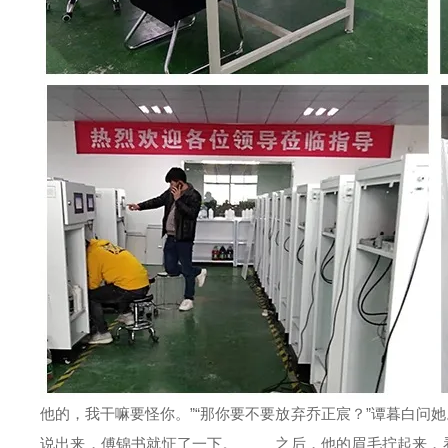
他的，我干嘛要怪你。”“那你要不要放弃乔正宸？”谭暮白问
说出来，傅锦书就怔了一下。 之后，他的眉毛拧起来，看