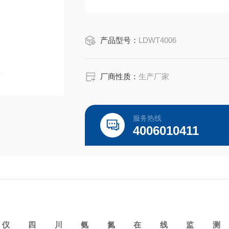
根据实际水样情况每三个月清洗次外部
定量管；每年可选择更换次注射器和消
产品型号：
LDWT4006
厂商性质：
生产厂家
服务热线
4006010411
测仪
四川氨氮在线监