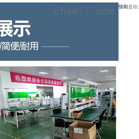
惊刺
是你