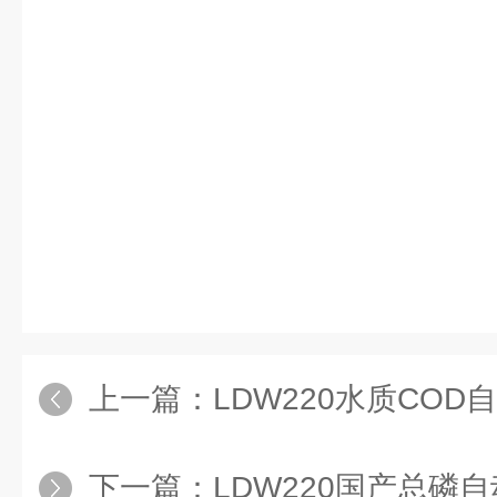
果会是这个样。在大家觉得她是
时，她却将汪炳荣揍成了狗，公
情。不过这武力值也太强了吧？
所以那么嚣张，不单只有一个
部部长的叔叔，自身已经达到大
上一篇：
LDW220水质COD
下一篇：
LDW220国产总磷