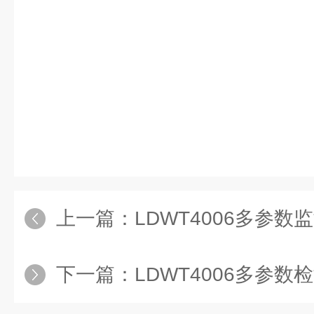
锦书走出几步之后，忽然反应过来
深爱的人是谭医生吗？”傅锦书脚
头，径直出了餐厅。安心看着傅锦
攥
上一篇：
LDWT4006多参数
下一篇：
LDWT4006多参数