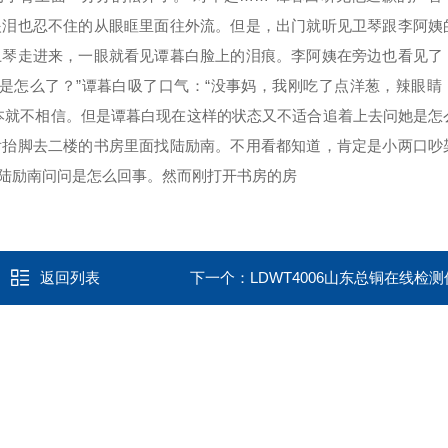
眼泪也忍不住的从眼眶里面往外流。但是，出门就听见卫琴跟李阿姨
卫琴走进来，一眼就看见谭暮白脸上的泪痕。李阿姨在旁边也看见了
是怎么了？”谭暮白吸了口气：“没事妈，我刚吃了点洋葱，辣眼睛
本就不相信。但是谭暮白现在这样的状态又不适合追着上去问她是怎
后抬脚去二楼的书房里面找陆励南。不用看都知道，肯定是小两口吵
陆励南问问是怎么回事。然而刚打开书房的房
返回列表
下一个：
LDWT4006山东总铜在线检测