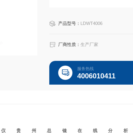
◇ 具有自动和手动校正功能，可灵活
电恢复到断电前设定状态
产品型号：
LDWT4006
厂商性质：
生产厂家
服务热线
4006010411
析仪
贵州总镍在线分