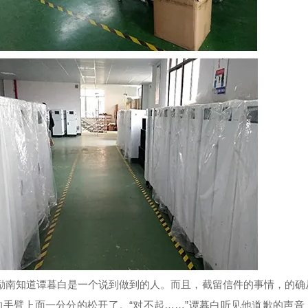
陆励南知道谭暮白是一个说到做到的人。而且，截留信件的事情，的确
手臂上面一分分的松开了。“对不起……”谭暮白听见他道歉的声音