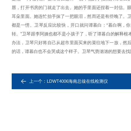
唇，打开书房的门就走了出去。她的手里面还捏着一封信。
耳朵里面。她连忙抬手抹了一把眼泪，然而还是有些晚了。
都是一愣。卫琴反应比较快，开口就问谭暮白：“暮白啊，你
转。”卫琴跟李阿姨也都不是小孩子了，听了谭暮白的解释根
办法，卫琴只好将自己从超市里面买来的菜往地下一放，然
的话，谭暮白也不会哭成这个样子。卫琴气势汹汹的想要去找
上一个：
LDWT4006海南总镍在线检测仪