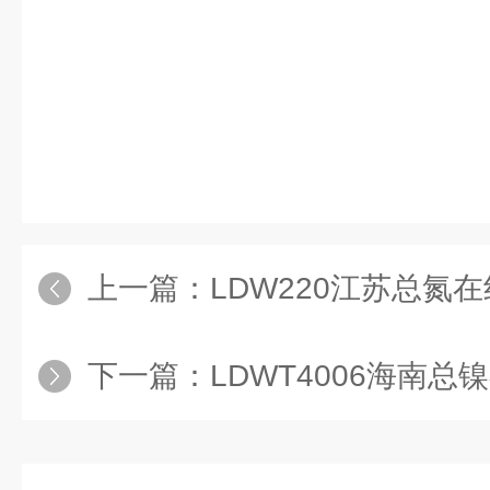
放手的。看她挣扎的厉害，陆励南
从背后抱住她，有些着急的跟她解
的事情，我七年前做的不对，但是
上一篇：
LDW220江苏总氮
下一篇：
LDWT4006海南总