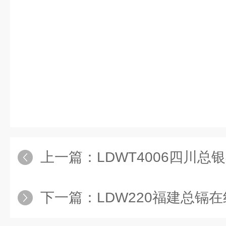
南都要结婚了，励腾你也加把劲儿
自己的大因斯特。陆励腾也不慌，
急，缘分来了，拦也拦不住。”方娟
遮风挡雨…
上一篇：
LDWT4006四川总
下一篇：
LDW220福建总镉