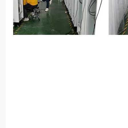
你怎么做到的？”“我用木系异能给
们就冲过去了。”封蔚没有关飞行器
决里面的两只。”“走。”一行人从
朝前飞了会，果然就见前面因斯特
大洞。不过大洞此时已经被一些蔓
那变异兽干的。封蔚用精神力探查