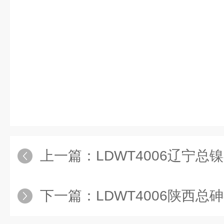
接着她这才看清，扑向自己的是一
知道吃了什么，还是再次变异的缘
经变成了深紫色，身形倒只有成年
有
上一篇：
LDWT4006辽宁总
下一篇：
LDWT4006陕西总