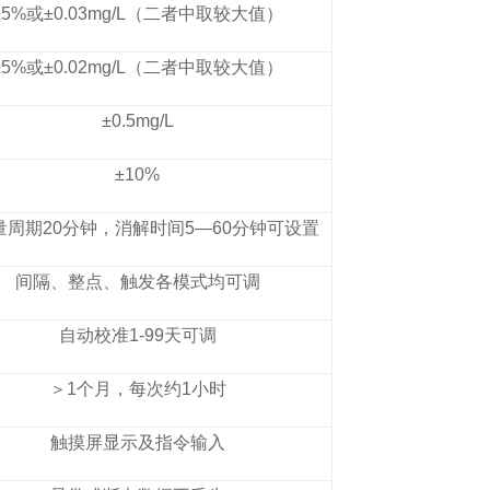
±5%或±0.03mg/L（二者中取较大值）
±5%或±0.02mg/L（二者中取较大值）
±0.5mg/L
±10%
量周期20分钟，消解时间5—60分钟可设置
间隔、整点、触发各模式均可调
自动校准1-99天可调
＞1个月，每次约1小时
触摸屏显示及指令输入