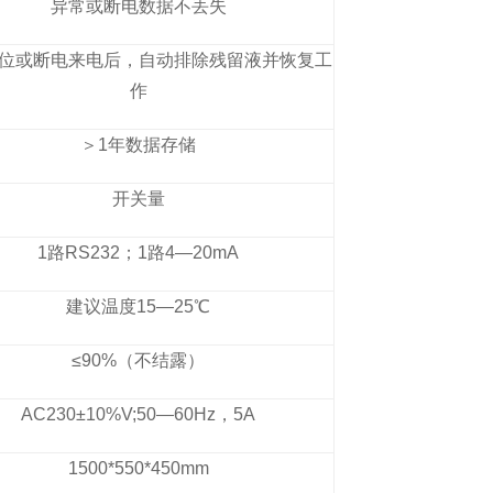
异常或断电数据不丢失
位或断电来电后，自动排除残留液并恢复工
作
＞1年数据存储
开关量
1路RS232；1路4—20mA
建议温度15—25℃
≤90%（不结露）
AC230±10%V;50—60Hz，5A
1500*550*450mm